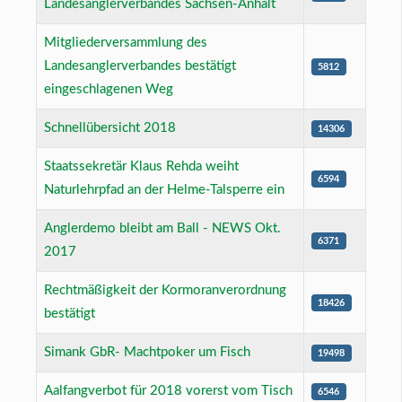
Landesanglerverbandes Sachsen-Anhalt
Mitgliederversammlung des
Landesanglerverbandes bestätigt
5812
eingeschlagenen Weg
Schnellübersicht 2018
14306
Staatssekretär Klaus Rehda weiht
6594
Naturlehrpfad an der Helme-Talsperre ein
Anglerdemo bleibt am Ball - NEWS Okt.
6371
2017
Rechtmäßigkeit der Kormoranverordnung
18426
bestätigt
Simank GbR- Machtpoker um Fisch
19498
Aalfangverbot für 2018 vorerst vom Tisch
6546