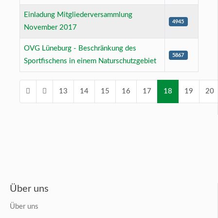
Einladung Mitgliederversammlung
4945
November 2017
OVG Lüneburg - Beschränkung des
5867
Sportfischens in einem Naturschutzgebiet
13
14
15
16
17
18
19
20
Seite 18 von 26
Über uns
Über uns