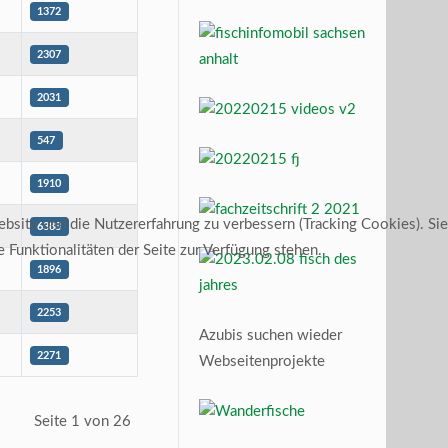
1372
2307
2031
547
1910
ebsite und die Nutzererfahrung zu verbessern (Tracking Cookies). Sie
6388
 Funktionalitäten der Seite zur Verfügung stehen.
1896
2253
Azubis suchen wieder
2271
Webseitenprojekte
Seite 1 von 26