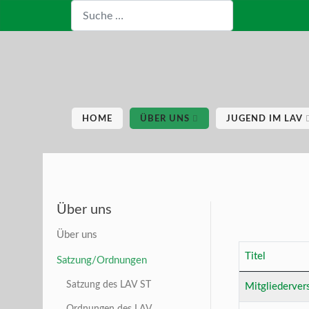
Suchen
HOME
ÜBER UNS
JUGEND IM LAV
Über uns
Über uns
Titel
Satzung/Ordnungen
Beiträge
Satzung des LAV ST
Mitgliederve
Ordnungen des LAV