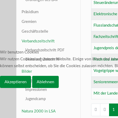
Steueränderu
Präsidium
Elektronische
Gremien
Flusslandscha
Geschäftsstelle
Fachzeitschri
Verbandszeitschrift
Jugendpreis d
Verbandszeitschrift PDF
Wir benutzen Cookies
Wir nutzen Cookies auf unserer Website. Einige von ihnen sind essen
Fisch des Jah
Bestellung Zeitschrift
können selbst entscheiden, ob Sie die Cookies zulassen möchten. Bit
Vogelgrippe 
Bilder
Angeln
Akzeptieren
Ablehnen
Seniorenmeer
Impressionen
Mit der Lande
Jugendcamp
1
Natura 2000 in LSA