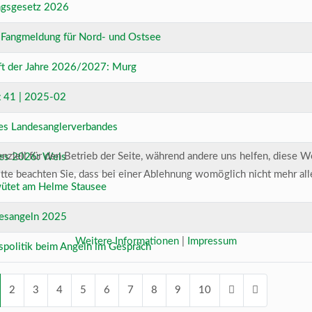
ngsgesetz 2026
 Fangmeldung für Nord- und Ostsee
ft der Jahre 2026/2027: Murg
ft 41 | 2025-02
es Landesanglerverbandes
ziell für den Betrieb der Seite, während andere uns helfen, diese W
res 2026: Wels
te beachten Sie, dass bei einer Ablehnung womöglich nicht mehr alle
wütet am Helme Stausee
esangeln 2025
Weitere Informationen
|
Impressum
spolitik beim Angeln im Gespräch
2
3
4
5
6
7
8
9
10