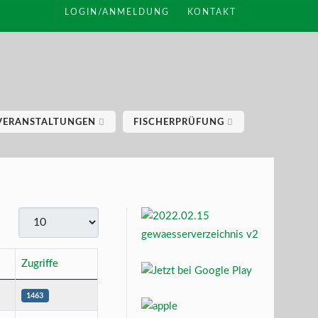
LOGIN/ANMELDUNG
KONTAKT
VERANSTALTUNGEN
FISCHERPRÜFUNG
Anzeige #
Zugriffe
1463