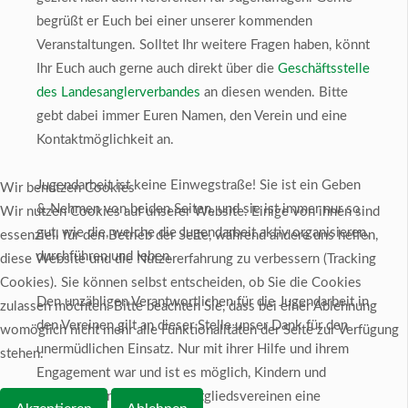
begrüßt er Euch bei einer unserer kommenden
Veranstaltungen. Solltet Ihr weitere Fragen haben, könnt
Ihr Euch auch gerne auch direkt über die
Geschäftsstelle
des Landesanglerverbandes
an diesen wenden. Bitte
gebt dabei immer Euren Namen, den Verein und eine
Kontaktmöglichkeit an.
Jugendarbeit ist keine Einwegstraße! Sie ist ein Geben
Wir benutzen Cookies
& Nehmen von beiden Seiten, und sie ist immer nur so
Wir nutzen Cookies auf unserer Website. Einige von ihnen sind
gut, wie die, welche die Jugendarbeit aktiv organisieren,
essenziell für den Betrieb der Seite, während andere uns helfen,
durchführen und leben.
diese Website und die Nutzererfahrung zu verbessern (Tracking
Cookies). Sie können selbst entscheiden, ob Sie die Cookies
Den unzähligen Verantwortlichen für die Jugendarbeit in
zulassen möchten. Bitte beachten Sie, dass bei einer Ablehnung
den Vereinen gilt an dieser Stelle unser Dank für den
womöglich nicht mehr alle Funktionalitäten der Seite zur Verfügung
unermüdlichen Einsatz. Nur mit ihrer Hilfe und ihrem
stehen.
Engagement war und ist es möglich, Kindern und
Jugendlichen in unseren Mitgliedsvereinen eine