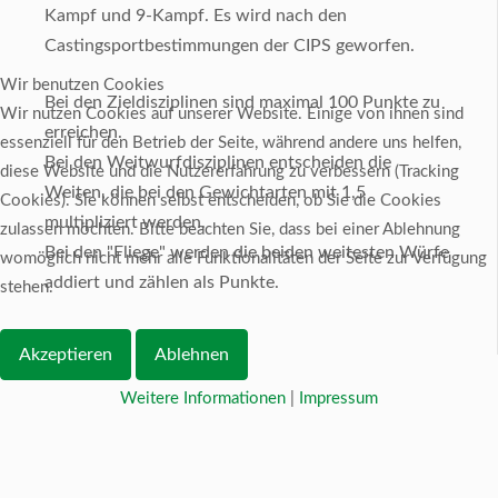
Kampf und 9-Kampf. Es wird nach den
Castingsportbestimmungen der CIPS geworfen.
Wir benutzen Cookies
Bei den Zieldisziplinen sind maximal 100 Punkte zu
Wir nutzen Cookies auf unserer Website. Einige von ihnen sind
erreichen.
essenziell für den Betrieb der Seite, während andere uns helfen,
Bei den Weitwurfdisziplinen entscheiden die
diese Website und die Nutzererfahrung zu verbessern (Tracking
Weiten, die bei den Gewichtarten mit 1,5
Cookies). Sie können selbst entscheiden, ob Sie die Cookies
multipliziert werden.
zulassen möchten. Bitte beachten Sie, dass bei einer Ablehnung
Bei den "Fliege" werden die beiden weitesten Würfe
womöglich nicht mehr alle Funktionalitäten der Seite zur Verfügung
addiert und zählen als Punkte.
stehen.
Akzeptieren
Ablehnen
Weitere Informationen
|
Impressum