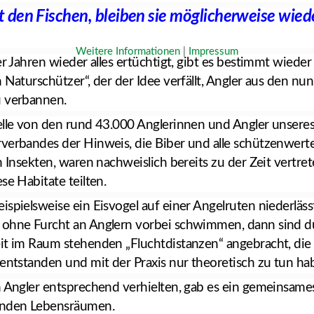
t den Fischen, bleiben sie möglicherweise wied
Weitere Informationen
|
Impressum
er Jahren wieder alles ertüchtigt, gibt es bestimmt wieder
 Naturschützer“, der der Idee verfällt, Angler aus den nun 
u verbannen.
elle von den rund 43.000 Anglerinnen und Angler unsere
verbandes der Hinweis, die Biber und alle schützenwerte
h Insekten, waren nachweislich bereits zu der Zeit vertrete
se Habitate teilten.
ispielsweise ein Eisvogel auf einer Angelruten niederläss
 ohne Furcht an Anglern vorbei schwimmen, dann sind d
it im Raum stehenden „Fluchtdistanzen“ angebracht, die
 entstanden und mit der Praxis nur theoretisch zu tun ha
h Angler entsprechend verhielten, gab es ein gemeinsame
enden Lebensräumen.