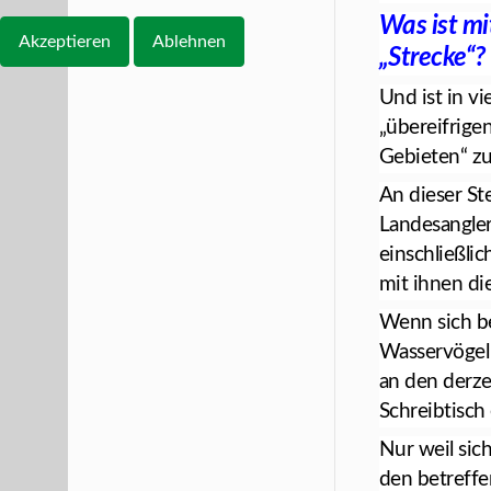
Was ist mi
Akzeptieren
Ablehnen
„Strecke“?
Und ist in vi
„übereifrigen
Gebieten“ z
An dieser St
Landesangler
einschließlic
mit ihnen die
Wenn sich be
Wasservögel
an den derze
Schreibtisch
Nur weil sic
den betreff