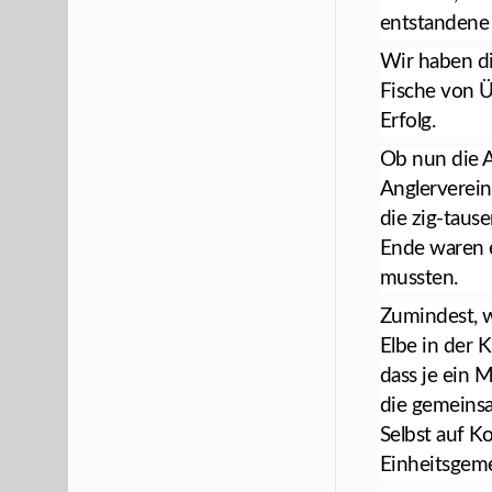
entstandene 
Wir haben di
Fische von Ü
Erfolg.
Ob nun die A
Anglervereins
die zig-taus
Ende waren e
mussten.
Zumindest, w
Elbe in der K
dass je ein 
die gemeinsa
Selbst auf 
Einheitsgemei