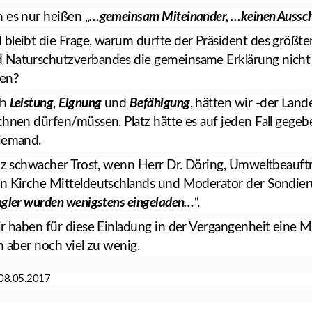
 es nur heißen „
…gemeinsam Miteinander, …keinen Ausschl
bleibt die Frage, warum durfte der Präsident des größt
 Naturschutzverbandes die gemeinsame Erklärung nicht
ben?
ch
Leistung
,
Eignung
und
Befähigung
, hätten wir -der Lan
chnen dürfen/müssen. Platz hätte es auf jeden Fall gegebe
iemand.
anz schwacher Trost, wenn Herr Dr. Döring, Umweltbeauft
n Kirche Mitteldeutschlands und Moderator der Sondier
ngler wurden wenigstens eingeladen…
“.
ir haben für diese Einladung in der Vergangenheit eine 
h aber noch viel zu wenig.
8.05.2017