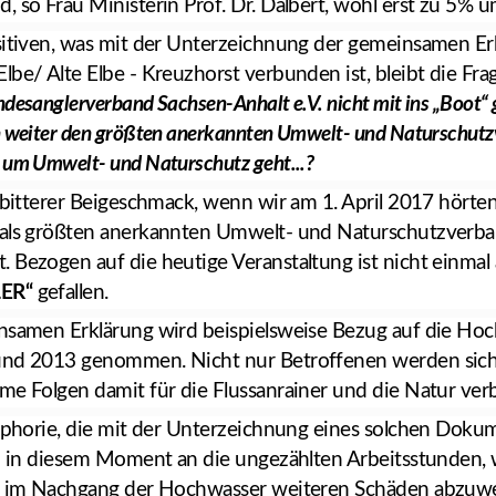
 so Frau Ministerin Prof. Dr. Dalbert, wohl erst zu 5% um
sitiven, was mit der Unterzeichnung der gemeinsamen Erk
lbe/ Alte Elbe - Kreuzhorst verbunden ist, bleibt die Fra
desanglerverband Sachsen-Anhalt e.V. nicht mit ins „Boot“
n weiter den größten anerkannten Umwelt- und Naturschutz
 um Umwelt- und Naturschutz geht...?
n bitterer Beigeschmack, wenn wir am 1. April 2017 hörte
 als größten anerkannten Umwelt- und Naturschutzverba
 Bezogen auf die heutige Veranstaltung ist nicht einmal
ER“
gefallen.
nsamen Erklärung wird beispielsweise Bezug auf die Ho
und 2013 genommen. Nicht nur Betroffenen werden sich 
me Folgen damit für die Flussanrainer und die Natur ve
Euphorie, die mit der Unterzeichnung eines solchen Dok
ch in diesem Moment an die ungezählten Arbeitsstunden, 
um im Nachgang der Hochwasser weiteren Schäden abzu