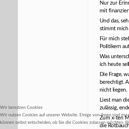
Nur zur Erin
mit finanzie
Und das, sehr
stimmt mich 
Für mich ste
Politikern au
Was untersch
ich heute sel
Die Frage, w
berechtigt. 
nicht liegen.
Liest man di
zulässig, en
Wir benutzen Cookies
Wir nutzen Cookies auf unserer Website. Einige von ihnen sind essen
Zum x-ten Ma
können selbst entscheiden, ob Sie die Cookies zulassen möchten. Bit
die Rotbauc