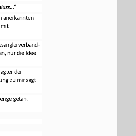
uss...
“
en anerkannten
 mit
desanglerverband-
n, nur die Idee
ragter der
ung zu mir sagt
Menge getan,