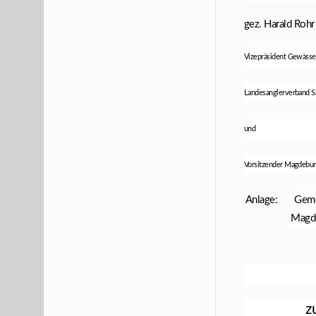
gez. Harald Rohr
Vizepräsident Gewässer
Landesanglerverband Sa
und
Vorsitzender Magdeburg
Anlage: Gemeins
Magd
z