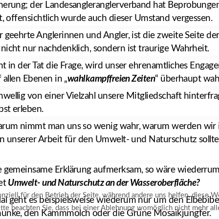
nerung; der Landesangleranglerverband hat Beprobungen 
rt, offensichtlich wurde auch dieser Umstand vergessen.
 geehrte Anglerinnen und Angler, ist die zweite Seite der
nicht nur nachdenklich, sondern ist traurige Wahrheit.
ht in der Tat die Frage, wird unser ehrenamtliches Enga
f allen Ebenen in „
wahlkampffreien Zeiten
“ überhaupt wa
wellig von einer Vielzahl unsere Mitgliedschaft hinterfra
bst erleben.
arum nimmt man uns so wenig wahr, warum werden wir ig
An unserer Arbeit für den Umwelt- und Naturschutz sollte
e gemeinsame Erklärung aufmerksam, so wäre wiederrum
det
Umwelt- und Naturschutz an der Wasseroberfläche?
ziell für den Betrieb der Seite, während andere uns helfen, diese W
l geht es beispielsweise wiederum nur um den Elbebiber
te beachten Sie, dass bei einer Ablehnung womöglich nicht mehr alle
hunke, den Kammmolch oder die Grüne Mosaikjungfer.