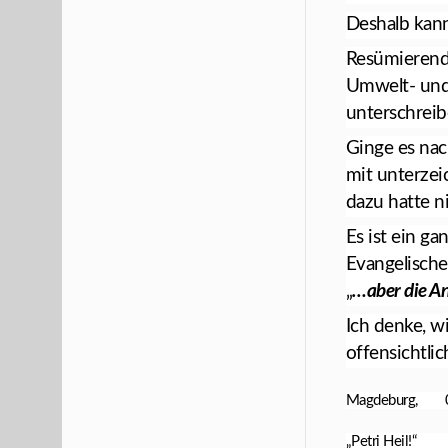
Deshalb kann
Resümierend 
Umwelt- und
unterschrei
Ginge es na
mit unterzei
dazu hatte n
Es ist ein g
Evangelische
„
…aber die A
Ich denke, w
offensichtlic
Magdeburg, 0
„Petri Heil!“