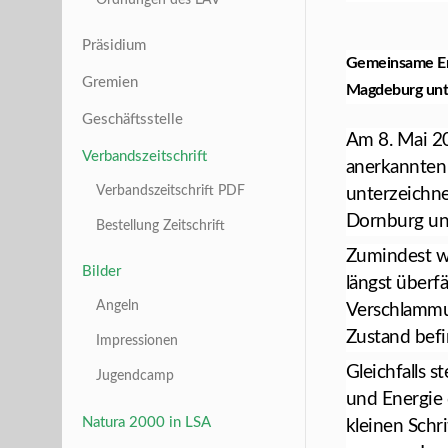
Präsidium
Gemeinsame Erk
Gremien
Magdeburg unt
Geschäftsstelle
Am 8. Mai 20
Verbandszeitschrift
anerkannten
Verbandszeitschrift PDF
unterzeichne
Dornburg un
Bestellung Zeitschrift
Zumindest wa
Bilder
längst überf
Angeln
Verschlammu
Zustand befi
Impressionen
Gleichfalls 
Jugendcamp
und Energie
Natura 2000 in LSA
kleinen Schr