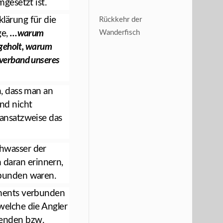
gesetzt ist.
lärung für die
Rückkehr der
ge,
…warum
Wanderfisch
 geholt, warum
verband unseres
n, dass man an
nd nicht
 ansatzweise das
chwasser der
daran erinnern,
rbunden waren.
uments verbunden
welche die Angler
wenden bzw.