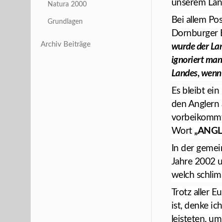
unserem Land,
Natura 2000
Bei allem Po
Grundlagen
Dornburger E
Archiv Beiträge
wurde der Lan
ignoriert ma
Landes, wenn
Es bleibt ei
den Anglern
vorbeikommt.
Wort
„ANGL
In der gemei
Jahre 2002 
welch schlim
Trotz aller 
ist, denke i
leisteten, 