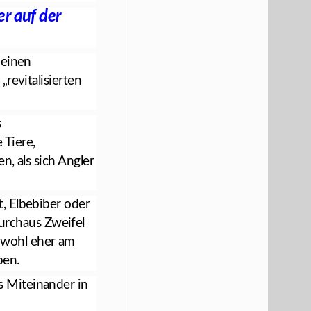
er auf der
 einen
„revitalisierten
s
 Tiere,
n, als sich Angler
t, Elbebiber oder
urchaus Zweifel
 wohl eher am
ben.
s Miteinander in