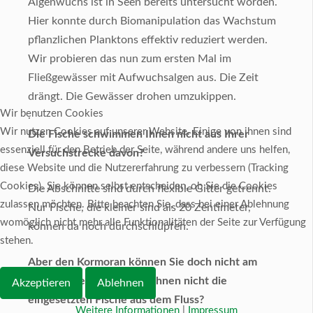
Algenwuchs ist in Seen bereits untersucht worden.
Hier konnte durch Biomanipulation das Wachstum
pflanzlichen Planktons effektiv reduziert werden.
Wir probieren das nun zum ersten Mal im
Fließgewässer mit Aufwuchsalgen aus. Die Zeit
drängt. Die Gewässer drohen umzukippen.
Wir benutzen Cookies
.
Wir nutzen Cookies auf unserer Website. Einige von ihnen sind
Die Fische schwimmen Ihnen nicht aus Ihrer
essenziell für den Betrieb der Seite, während andere uns helfen,
Versuchstrecke davon?
diese Website und die Nutzererfahrung zu verbessern (Tracking
Cookies). Sie können selbst entscheiden, ob Sie die Cookies
Die Abschnitte sind durch flexible Gitter getrennt.
zulassen möchten. Bitte beachten Sie, dass bei einer Ablehnung
Nur Fische, die kleiner sind als 20 Zentimeter,
womöglich nicht mehr alle Funktionalitäten der Seite zur Verfügung
können da noch durchschlüpfen.
stehen.
Aber den Kormoran können Sie doch nicht am
jagen hindern. Holen die Ihnen nicht die
Akzeptieren
Ablehnen
eingesetzten Fische aus dem Fluss?
Weitere Informationen
|
Impressum