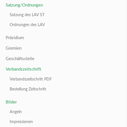
Jugendcamp
Natura 2000 in LSA
Natura 2000
Grundlagen
Archiv Beiträge
IMPRESSUM
DATENSCHUTZERKLÄRUNG
COPYRIGHT (C) 2025 LANDESANGLERVERBAND SACHSEN-
ANHALT. ALL RIGHTS RESERVED.